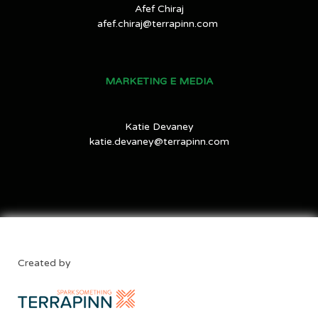
Afef Chiraj
afef.chiraj@terrapinn.com
MARKETING E MEDIA
Katie Devaney
katie.devaney@terrapinn.com
Created by