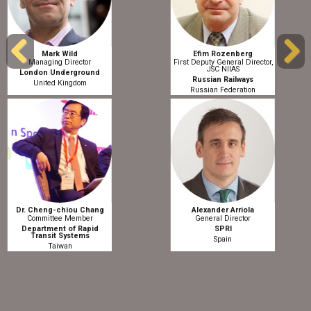
Mark Wild
Efim Rozenberg
Managing Director
First Deputy General Director,
JSC NIIAS
Previous
Next
London Underground
Russian Railways
United Kingdom
Russian Federation
Dr. Cheng-chiou Chang
Alexander Arriola
Committee Member
General Director
Department of Rapid
SPRI
Transit Systems
Spain
Taiwan