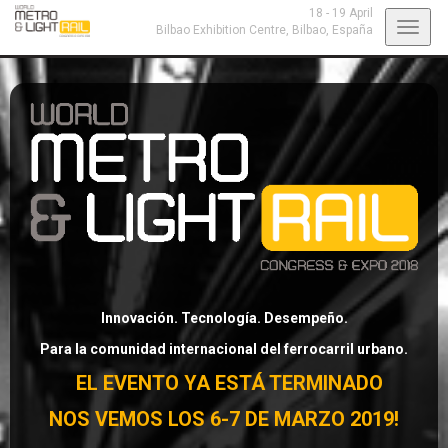
18 - 19 April
Toggl
Bilbao Exhibition Centre,
Bilbao, España
navig
Innovación. Tecnología. Desempeño.
Para la comunidad internacional del ferrocarril urbano.
EL EVENTO YA ESTÁ TERMINADO
NOS VEMOS LOS 6-7 DE MARZO 2019!