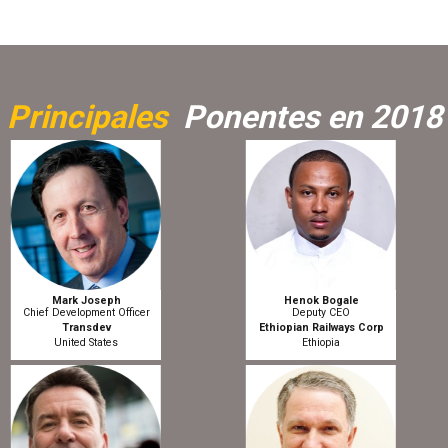
Principales
Ponentes en 2018
Mark Joseph
Henok Bogale
Chief Development Officer
Deputy CEO
Transdev
Ethiopian Railways Corp
United States
Ethiopia