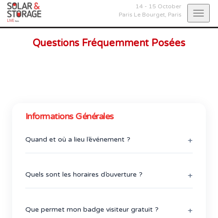
14 - 15 October
Togg
Paris Le Bourget,
Paris
navig
Questions Fréquemment Posées
Informations Générales
Quand et où a lieu l’événement ?
14 octobre - 15 octobre 2026
Quels sont les horaires d’ouverture ?
PARIS LE BOURGET
Carrefour Charles Lindbergh
Jour 1 :
14 octobre 2026 – 09:30 à 17:30
93350 Le Bourget
Jour 2 :
15 octobre 2026 – 09:30 à 16:30
France
Que permet mon badge visiteur gratuit ?