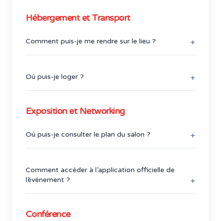
Vous pouvez demander une lettre d’invitation
pour le visa auprès de nous
ici.
Hébergement et Transport
Comment puis-je me rendre sur le lieu ?
En train, métro, bus ou voiture. Pour l’itinéraire
complet,
cliquez ici
.
Où puis-je loger ?
Cliquez ici
pour voir les hôtels recommandés.
Vous pouvez filtrer par « Hôtels verts » pour
Exposition et Networking
choisir des options plus écologiques.
Où puis-je consulter le plan du salon ?
Des plans imprimés sont disponibles à l’entrée
du pavillon et dans l’application.
Comment accéder à l’application officielle de
l’événement ?
L’application sera disponible peu avant
l’événement et sera votre guide pour y
Conférence
participer. Une fois vos identifiants reçus,