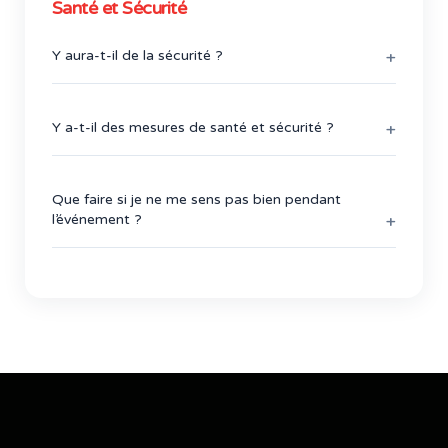
Santé et Sécurité
Y aura-t-il de la sécurité ?
Oui. La sécurité sera présente sur tout le site.
Portez toujours votre badge.
Y a-t-il des mesures de santé et sécurité ?
Oui. Nous suivons les directives du lieu et du
gouvernement pour garantir la sécurité.
Que faire si je ne me sens pas bien pendant
l’événement ?
Rendez-vous au bureau d’enregistrement ou
parlez au personnel portant un badge
Terrapinn.