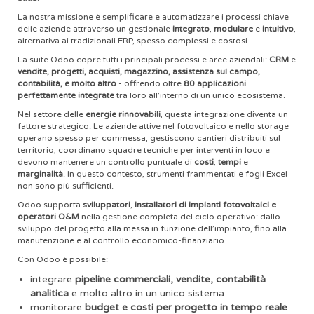
La nostra missione è semplificare e automatizzare i processi chiave
delle aziende attraverso un gestionale
integrato
,
modulare
e
intuitivo
,
alternativa ai tradizionali ERP, spesso complessi e costosi.
La suite Odoo copre tutti i principali processi e aree aziendali:
CRM
e
vendite, progetti, acquisti, magazzino, assistenza sul campo,
contabilità, e molto altro
- offrendo oltre
80 applicazioni
perfettamente integrate
tra loro all’interno di un unico ecosistema.
Nel settore delle
energie rinnovabili
, questa integrazione diventa un
fattore strategico. Le aziende attive nel fotovoltaico e nello storage
operano spesso per commessa, gestiscono cantieri distribuiti sul
territorio, coordinano squadre tecniche per interventi in loco e
devono mantenere un controllo puntuale di
costi
,
tempi
e
marginalità
. In questo contesto, strumenti frammentati e fogli Excel
non sono più sufficienti.
Odoo supporta
sviluppatori
,
installatori di impianti fotovoltaici e
operatori O&M
nella gestione completa del ciclo operativo: dallo
sviluppo del progetto alla messa in funzione dell’impianto, fino alla
manutenzione e al controllo economico-finanziario.
Con Odoo è possibile:
integrare
pipeline commerciali, vendite, contabilità
analitica
e molto altro in un unico sistema
monitorare
budget e costi per progetto in tempo reale