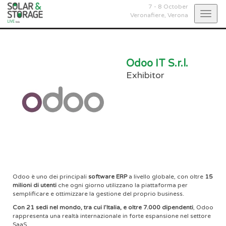
7 - 8 October
Togg
Veronafiere,
Verona
navig
Odoo IT S.r.l.
Exhibitor
Odoo è uno dei principali
software ERP
a livello globale, con oltre
15
milioni di utenti
che ogni giorno utilizzano la piattaforma per
semplificare e ottimizzare la gestione del proprio business.
Con 21 sedi nel mondo, tra cui l’Italia, e oltre 7.000 dipendenti
, Odoo
rappresenta una realtà internazionale in forte espansione nel settore
SaaS.