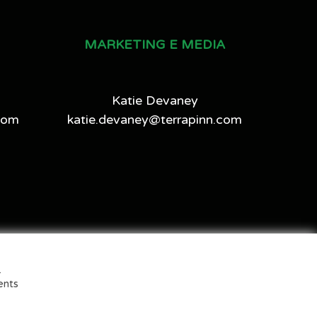
MARKETING E MEDIA
Katie Devaney
.com
katie.devaney@terrapinn.com
.
ents