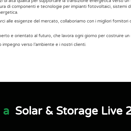
i di alta qualità per supportare la transizione energetica verso un 
tura di componenti e tecnologie per impianti fotovoltaici, sistemi di
nergetica.
tarci alle esigenze del mercato, collaboriamo con i migliori fornitori
esperto e orientato al futuro, che lavora ogni giorno per costruire u
ro impegno verso l’ambiente e i nostri clienti.
a a
Solar & Storage Live 2