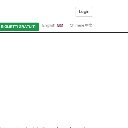
Login
English
Chinese 中文
BIGLIETTI GRATUITI