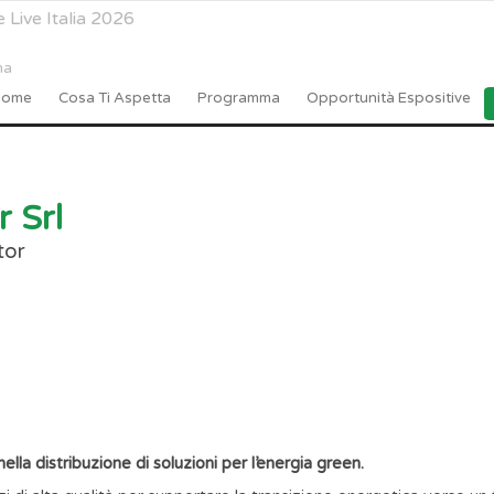
 Live Italia 2026
na
Home
Cosa Ti Aspetta
Programma
Opportunità Espositive
r Srl
tor
ella distribuzione di soluzioni per l’energia green.