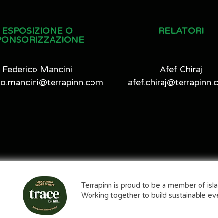
ESPOSIZIONE O
RELATORI
PONSORIZZAZIONE
Federico Mancini
Afef Chiraj
co.mancini@terrapinn.com
afef.chiraj@terrapinn
Terrapinn is proud to be a member of isla
Working together to build sustainable ev