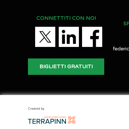
CONNETTITI CON NOI
S
federi
BIGLIETTI GRATUITI
Created by