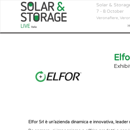
Solar & Storage
7 - 8 October
Veronafiere,
Vero
Elfo
Exhibi
Elfor Srl è un’azienda dinamica e innovativa, leader n