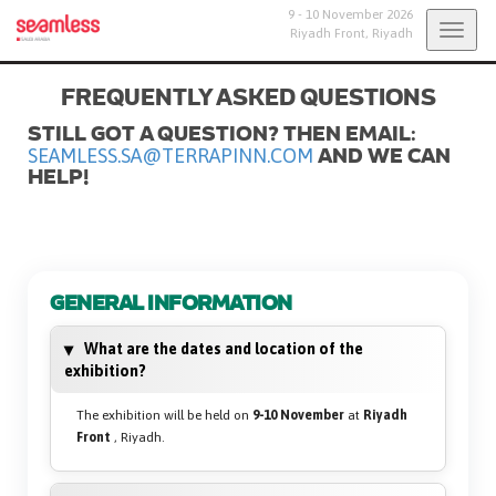
9 - 10 November 2026
Togg
Riyadh Front,
Riyadh
navig
FREQUENTLY ASKED QUESTIONS
STILL GOT A QUESTION? THEN EMAIL:
SEAMLESS.SA@TERRAPINN.COM
AND WE CAN
HELP!
GENERAL INFORMATION
What are the dates and location of the
exhibition?
The exhibition will be held on
9-10 November
at
Riyadh
Front
, Riyadh.