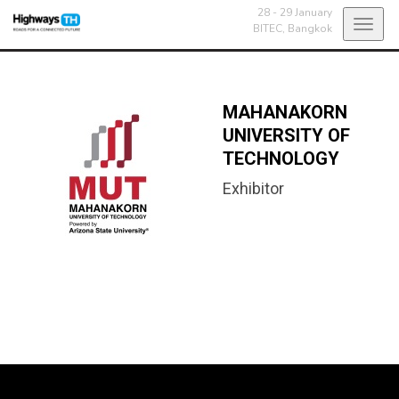
28 - 29 January
Toggl
BITEC,
Bangkok
navig
MAHANAKORN
UNIVERSITY OF
TECHNOLOGY
Exhibitor