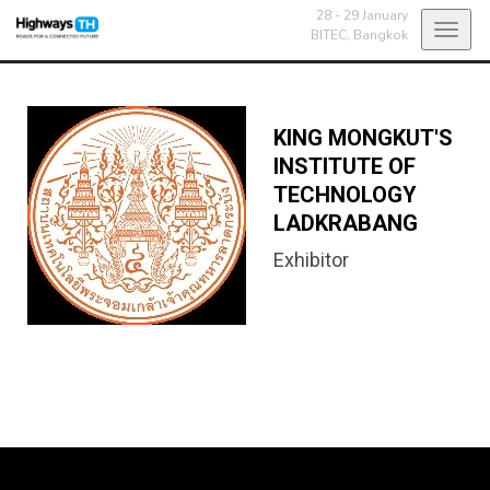
28 - 29 January
Toggl
BITEC,
Bangkok
navig
KING MONGKUT'S
INSTITUTE OF
TECHNOLOGY
LADKRABANG
Exhibitor