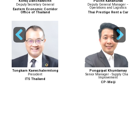
Korkij Danchaivichit
Puchit Kananurak
Deputy Secretary General
Deputy General Manager –
Operations and Logistics
Eastern Economic Corridor
Office of Thailand
Thai Prestige Rent a Car
Previous
Next
Tongkarn Kaewchalermtong
Pongpipat Khumlamay
President
Senior Manager - Supply Chain
Improvement
ITS Thailand
CP-Meiji