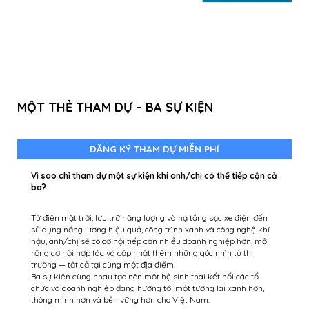
MỘT THẺ THAM DỰ – BA SỰ KIỆN
ĐĂNG KÝ THAM DỰ MIỄN PHÍ
Vì sao chỉ tham dự một sự kiện khi anh/chị có thể tiếp cận cả
ba?
Từ điện mặt trời, lưu trữ năng lượng và hạ tầng sạc xe điện đến
sử dụng năng lượng hiệu quả, công trình xanh và công nghệ khí
hậu, anh/chị sẽ có cơ hội tiếp cận nhiều doanh nghiệp hơn, mở
rộng cơ hội hợp tác và cập nhật thêm những góc nhìn từ thị
trường — tất cả tại cùng một địa điểm.​
Ba sự kiện cùng nhau tạo nên một hệ sinh thái kết nối các tổ
chức và doanh nghiệp đang hướng tới một tương lai xanh hơn,
thông minh hơn và bền vững hơn cho Việt Nam.