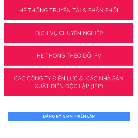
HỆ THỐNG TRUYỀN TẢI & PHÂN PHỐI
DỊCH VỤ CHUYÊN NGHIỆP
HỆ THỐNG THEO DÕI PV
CÁC CÔNG TY ĐIỆN LỰC & CÁC NHÀ SẢN
XUẤT ĐIỆN ĐỘC LẬP (IPP)
ĐĂNG KÝ GIAN TRIỂN LÃM