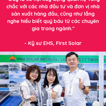
chắc với các nhà đầu tư và đơn vị nhà
sản xuất hàng đầu, cũng như lắng
nghe hiểu biết quý báu từ các chuyên
gia trong ngành."
- Kỹ sư EHS, First Solar