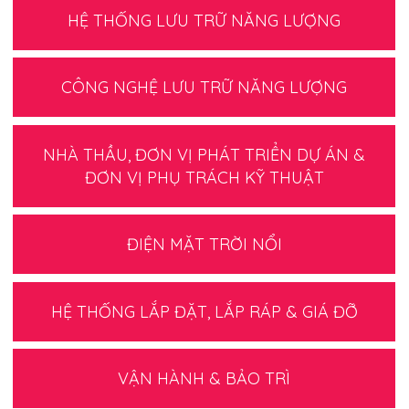
HỆ THỐNG LƯU TRỮ NĂNG LƯỢNG
CÔNG NGHỆ LƯU TRỮ NĂNG LƯỢNG
NHÀ THẦU, ĐƠN VỊ PHÁT TRIỂN DỰ ÁN &
ĐƠN VỊ PHỤ TRÁCH KỸ THUẬT
ĐIỆN MẶT TRỜI NỔI
HỆ THỐNG LẮP ĐẶT, LẮP RÁP & GIÁ ĐỠ
VẬN HÀNH & BẢO TRÌ