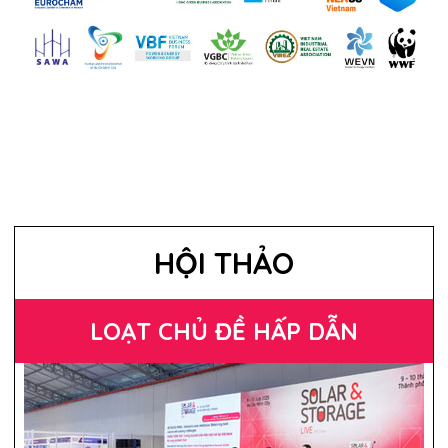
HỘI THẢO
LOẠT CHỦ ĐỀ HẤP DẪN