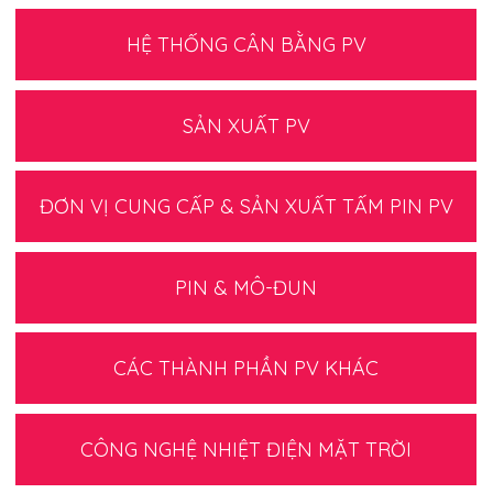
HỆ THỐNG CÂN BẰNG PV
SẢN XUẤT PV
ĐƠN VỊ CUNG CẤP & SẢN XUẤT TẤM PIN PV
PIN & MÔ-ĐUN
CÁC THÀNH PHẦN PV KHÁC
CÔNG NGHỆ NHIỆT ĐIỆN MẶT TRỜI