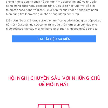
chóng nhờ vào chính sách hỗ trợ mạnh mẽ của chính phủ và nhu cầu
năng lượng sạch ngày càng gia tăng. Đây là cơ hội tuyệt vời để giới
thiệu các công nghệ và dịch vụ của bạn tới các khách hàng tiềm năng
hiện đang tìm kiếm các giải pháp năng lượng bền vững.
Diễn đàn “Solar & Storage Live Vietnam” cung cấp không gian gặp gỡ, cơ
hội kết nối, cũng như các cơ hội tài trợ và triển lãm, giúp bạn đáp ứng
hiệu quả các nhu cầu marketing và phát triển kinh doanh của công ty.
TẢI TÀI LIỆU SỰ KIỆN
HỘI NGHỊ CHUYÊN SÂU VỚI NHỮNG CHỦ
ĐỀ MỚI NHẤT