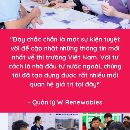
"Đây chắc chắn là một sự kiện tuyệt
vời để cập nhật những thông tin mới
nhất về thị trường Việt Nam. Với tư
cách là nhà đầu tư nước ngoài, chúng
tôi đã tạo dựng được rất nhiều mối
quan hệ giá trị tại đây!"
- Quản lý W Renewables