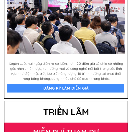
Xuyên suốt hai ngày diễn ra sự kiện, hơn 120 diễn giả sẽ chia sẻ những
góc nhìn chiến lược, xu hướng mới và công nghệ nổi bật trong các lĩnh
vực như điện mặt trời, lưu trữ năng lượng, lộ trình hướng tới phát thải
ròng bằng không, cùng nhiều chủ đề quan trọng khác.
ĐĂNG KÝ LÀM DIỄN GIẢ
TRIỂN LÃM