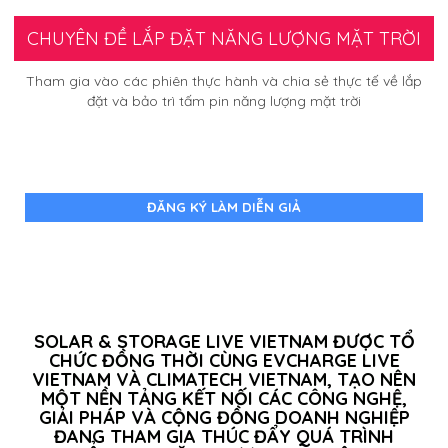
CHUYÊN ĐỀ LẮP ĐẶT NĂNG LƯỢNG MẶT TRỜI
Tham gia vào các phiên thực hành và chia sẻ thực tế về lắp
đặt và bảo trì tấm pin​ năng lượng mặt trời
ĐĂNG KÝ LÀM DIỄN GIẢ
SOLAR & STORAGE LIVE VIETNAM ĐƯỢC TỔ
CHỨC ĐỒNG THỜI CÙNG EVCHARGE LIVE
VIETNAM VÀ CLIMATECH VIETNAM, TẠO NÊN
MỘT NỀN TẢNG KẾT NỐI CÁC CÔNG NGHỆ,
GIẢI PHÁP VÀ CỘNG ĐỒNG DOANH NGHIỆP
ĐANG THAM GIA THÚC ĐẨY QUÁ TRÌNH