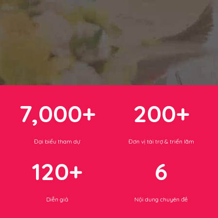
7,000+
200+
Đại biểu tham dự
Đơn vị tài trợ & triển lãm
120+
6
Diễn giả
Nội dung chuyên đề