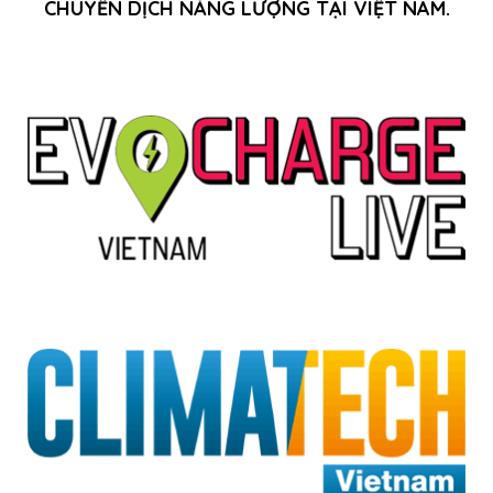
CHUYỂN DỊCH NĂNG LƯỢNG TẠI VIỆT NAM.