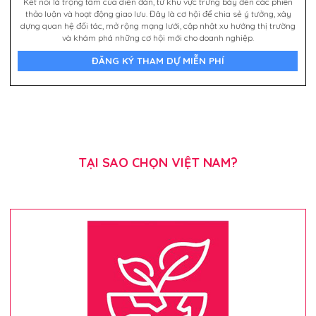
Kết nối là trọng tâm của diễn đàn, từ khu vực trưng bày đến các phiên
thảo luận và hoạt động giao lưu. Đây là cơ hội để chia sẻ ý tưởng, xây
dựng quan hệ đối tác, mở rộng mạng lưới, cập nhật xu hướng thị trường
và khám phá những cơ hội mới cho doanh nghiệp.
ĐĂNG KÝ THAM DỰ MIỄN PHÍ
TẠI SAO CHỌN VIỆT NAM?