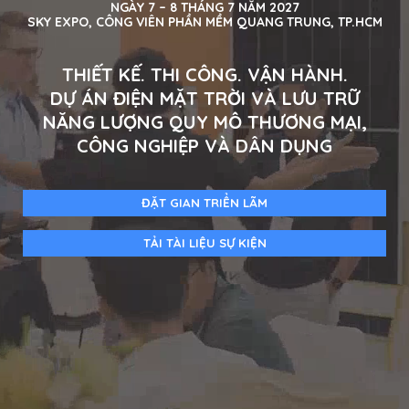
NGÀY 7 – 8 THÁNG 7 NĂM 2027
SKY EXPO, CÔNG VIÊN PHẦN MỀM QUANG TRUNG, TP.HCM
THIẾT KẾ. THI CÔNG. VẬN HÀNH.
DỰ ÁN ĐIỆN MẶT TRỜI VÀ LƯU TRỮ
NĂNG LƯỢNG QUY MÔ THƯƠNG MẠI,
CÔNG NGHIỆP VÀ DÂN DỤNG
ĐẶT GIAN TRIỂN LÃM
TẢI TÀI LIỆU SỰ KIỆN