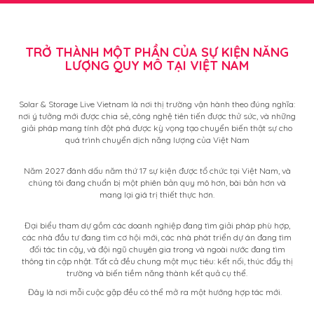
TRỞ THÀNH MỘT PHẦN CỦA SỰ KIỆN NĂNG
LƯỢNG QUY MÔ TẠI VIỆT NAM
Solar & Storage Live Vietnam là nơi thị trường vận hành theo đúng nghĩa:
nơi ý tưởng mới được chia sẻ, công nghệ tiên tiến được thử sức, và những
giải pháp mang tính đột phá được kỳ vọng tạo chuyển biến thật sự cho
quá trình chuyển dịch năng lượng của Việt Nam
Năm 2027 đánh dấu năm thứ 17 sự kiện được tổ chức tại Việt Nam, và
chúng tôi đang chuẩn bị một phiên bản quy mô hơn, bài bản hơn và
mang lại giá trị thiết thực hơn.
Đại biểu tham dự gồm các doanh nghiệp đang tìm giải pháp phù hợp,
các nhà đầu tư đang tìm cơ hội mới, các nhà phát triển dự án đang tìm
đối tác tin cậy, và đội ngũ chuyên gia trong và ngoài nước đang tìm
thông tin cập nhật. Tất cả đều chung một mục tiêu: kết nối, thúc đẩy thị
trường và biến tiềm năng thành kết quả cụ thể.
Đây là nơi mỗi cuộc gặp đều có thể mở ra một hướng hợp tác mới.