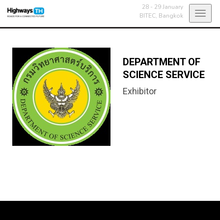
28 - 29 January
Toggl
BITEC,
Bangkok
navig
DEPARTMENT OF
SCIENCE SERVICE
Exhibitor