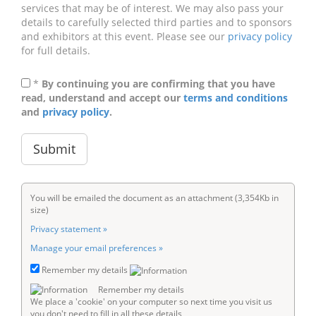
services that may be of interest. We may also pass your
details to carefully selected third parties and to sponsors
and exhibitors at this event. Please see our
privacy policy
for full details.
*
By continuing you are confirming that you have
read, understand and accept our
terms and conditions
and
privacy policy
.
You will be emailed the document as an attachment (3,354Kb in
size)
Privacy statement »
Manage your email preferences »
Remember my details
Remember my details
We place a 'cookie' on your computer so next time you visit us
you don't need to fill in all these details