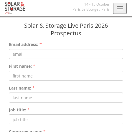
14 - 15 October
Toggl
Paris Le Bourget,
Paris
navig
Solar & Storage Live Paris 2026
Prospectus
Email address:
*
First name:
*
Last name:
*
Job title:
*
Company name:
*